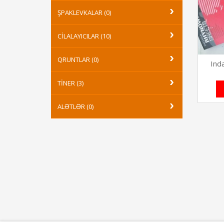
ŞPAKLEVKALAR (0)
CILALAYICILAR (10)
QRUNTLAR (0)
In
TINER (3)
ALƏTLƏR (0)