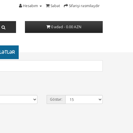
Hesabım
Səbət
Sifarişi rəsmiləşdir
0 ədəd - 0.00 AZN
LƏTLƏR
Göstər: