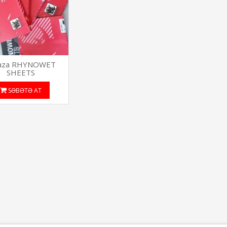
daza RHYNOWET
SHEETS
SƏBƏTƏ AT