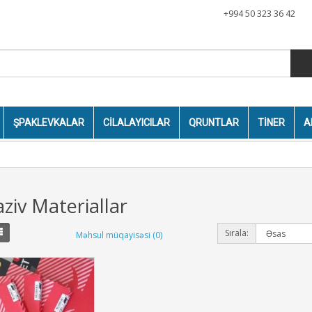
+994 50 323 36 42
ŞPAKLEVKALAR
CILALAYICILAR
QRUNTLAR
TINER
A
ziv Materiallar
Sırala:
Məhsul müqayisəsi (0)