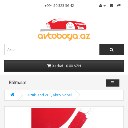
+994 50 323 36 42
0 ədəd - 0.00 AZN
Bölmələr
Suzuki Kod ZCF, Akzo Nobel