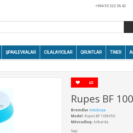
+994 50 323 36 42
ŞPAKLEVKALAR
CILALAYICILAR
QRUNTLAR
TINER
A
Rupes BF 10
Bremdlər
Avtoboya
Model:
Rupes BF 100H/50
Mövcudluq:
Anbarda
Sayı