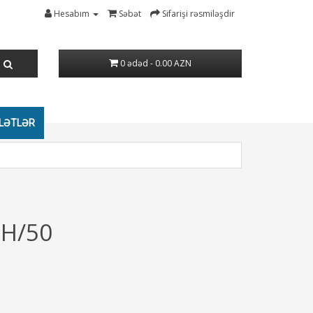
Hesabım
Səbət
Sifarişi rəsmiləşdir
0 ədəd - 0.00 AZN
LƏTLƏR
0H/50