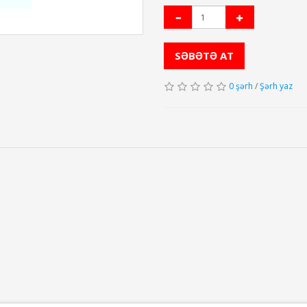
SƏBƏTƏ AT
0 şərh
/
Şərh yaz